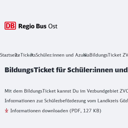
Hauptnavigation
BildungsTicket für Schüler:innen und 
Startseite
Tickets
Schüler:innen und Azubis
BildungsTicket 
BildungsTicket für Schüler:innen un
Mit dem BildungsTicket kannst Du im Verbundgebiet ZVON 
Informationen zur Schülerbeförderung vom Landkreis Görl
Informationen downloaden (PDF, 127 KB)