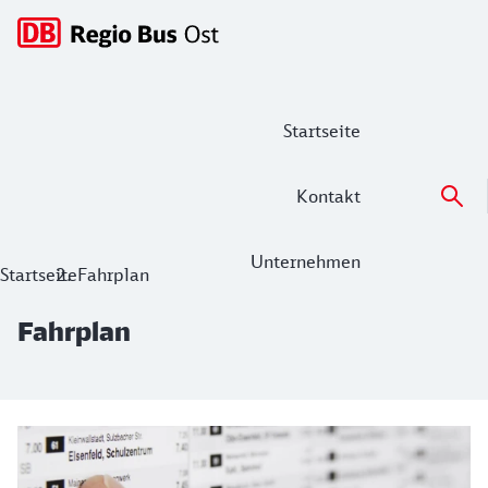
Hauptnavigation
Startseite
Kontakt
Unternehmen
Fahrplan
Startseite
Fahrplan
Fahrplan